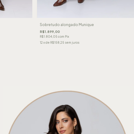
Sobretudo alongado Munique
R$1.899,00
R$1.804,05
com
Pix
12
x de
R$158,25
sem juros