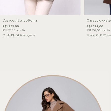
Casaco clássico Roma
Casaco oversiz
R$1.259,00
R$1.799,00
R$1.196,05
com
Pix
R$1.709,05
com
Pix
12
x de
R$104,92
sem juros
12
x de
R$149,92
sem