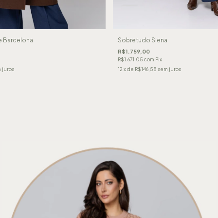
e Barcelona
Sobretudo Siena
R$1.759,00
R$1.671,05
com
Pix
 juros
12
x de
R$146,58
sem juros