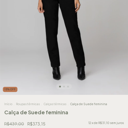
15% OFF
Início
.
Roupas térmicas
.
Calças térmicas
.
Calça de Suede feminina
Calça de Suede feminina
R$439,00
R$373,15
12
x de
R$31,10
sem juros