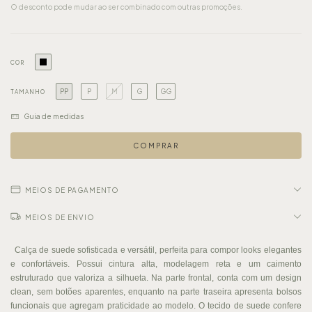
O desconto pode mudar ao ser combinado com outras promoções.
COR
PP
P
M
G
GG
TAMANHO
Guia de medidas
MEIOS DE PAGAMENTO
MEIOS DE ENVIO
Calça de suede sofisticada e versátil, perfeita para compor looks elegantes
e confortáveis. Possui cintura alta, modelagem reta e um caimento
estruturado que valoriza a silhueta. Na parte frontal, conta com um design
clean, sem botões aparentes, enquanto na parte traseira apresenta bolsos
funcionais que agregam praticidade ao modelo. O tecido de suede confere